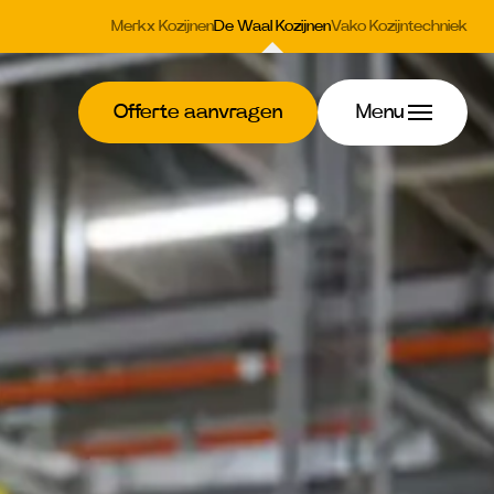
Merkx Kozijnen
De Waal Kozijnen
Vako Kozijntechniek
Offerte aanvragen
Menu