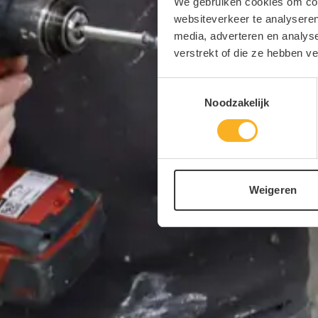
We gebruiken cookies om cont
websiteverkeer te analyseren
media, adverteren en analys
verstrekt of die ze hebben v
Toestemmingsselectie
Noodzakelijk
Weigeren