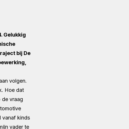
. Gelukkig
nische
raject bij De
bewerking,
aan volgen.
k.
Hoe dat
p de vraag
utomotive
l vanaf kinds
mijn vader te