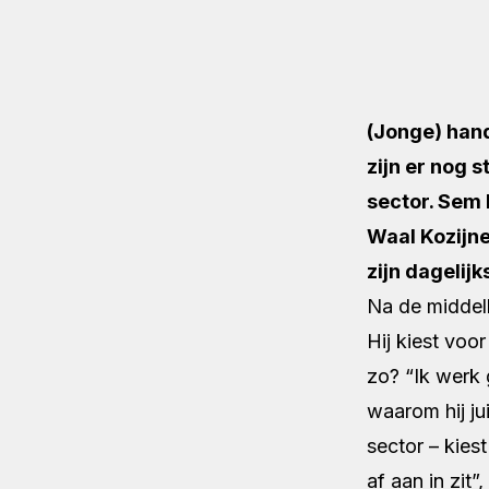
(Jonge) hand
zijn er nog 
sector. Sem 
Waal Kozijne
zijn dagelij
Na de middelb
Hij kiest vo
zo? “Ik werk 
waarom hij ju
sector – kies
af aan in zit”