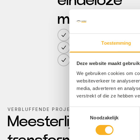
eindeloze
mogelijkhe
Geheel vrijblijvend
Toestemming
Innovatieve oplossingen
Klantgerichte service
Deze website maakt gebruik
We gebruiken cookies om cont
websiteverkeer te analyseren
media, adverteren en analys
verstrekt of die ze hebben v
VERBLUFFENDE PROJECTEN
Toestemmingsselectie
Meesterlijke
Noodzakelijk