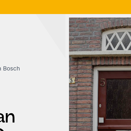
n Bosch
an