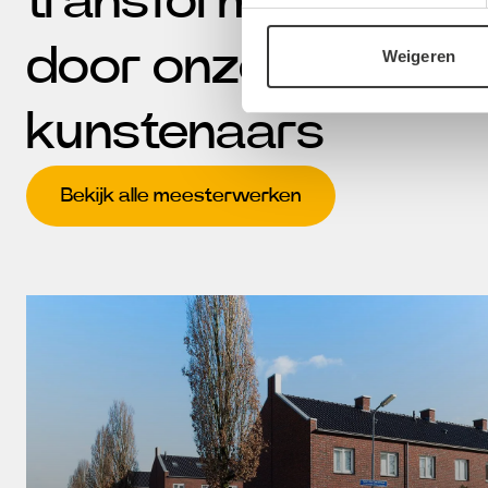
transformaties
door onze
Weigeren
kunstenaars
Bekijk alle meesterwerken