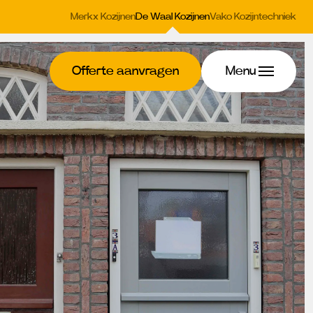
Merkx Kozijnen
De Waal Kozijnen
Vako Kozijntechniek
Offerte aanvragen
Menu